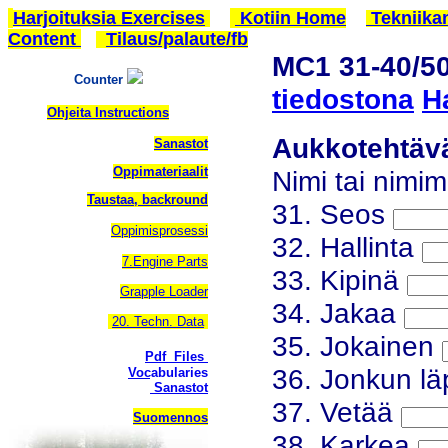
Harjoituksia Exercises
Kotiin Home
Tekniika
Content
Tilaus/palaute/fb
MC1 31-40/50
Counter
tiedostona
H
Ohjeita Instructions
Aukkotehtäv
Sanastot
Oppimateriaalit
Nimi tai nimim
Taustaa, backround
31. Seos
Oppimisprosessi
32. Hallinta
7.Engine Parts
33. Kipinä
Grapple Loader
34. Jakaa
20. Techn. Data
35. Jokainen
Pdf Files
36. Jonkun lä
Vocabularies
Sanastot
37. Vetää
Suomennos
38. Karkea