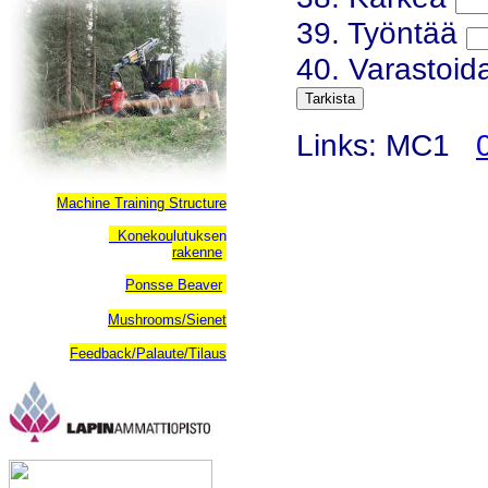
39. Työntää
40. Varastoi
Links: MC1
Machine Training Structure
Konekoulutuksen
rakenne
Ponsse Beaver
Mushrooms/Sienet
Feedback/Palaute/Tilaus