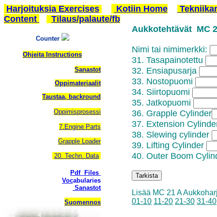
Harjoituksia Exercises
Kotiin Home
Tekniika
Content
Tilaus/palaute/fb
Aukkotehtävät MC 2
Counter
Nimi tai nimimerkki:
Ohjeita Instructions
31. Tasapainotettu
Sanastot
32. Ensiapusarja
33. Nostopuomi
Oppimateriaalit
34. Siirtopuomi
Taustaa, backround
35. Jatkopuomi
Oppimisprosessi
36. Grapple Cylinder
37. Extension Cylind
7.Engine Parts
38. Slewing cylinder
Grapple Loader
39. Lifting Cylinder
40. Outer Boom Cyli
20. Techn. Data
Pdf Files
Vocabularies
Sanastot
Lisää MC 21 A Aukkoharj
01-10
11-20
21-30
31-40
Suomennos