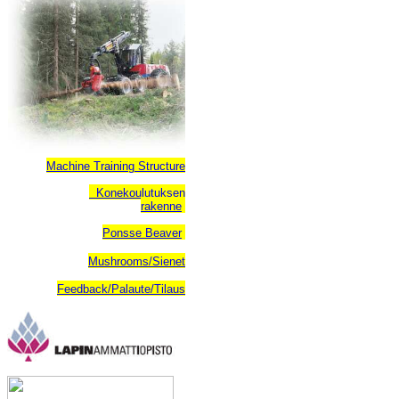
Machine Training Structure
Konekoulutuksen
rakenne
Ponsse Beaver
Mushrooms/Sienet
Feedback/Palaute/Tilaus