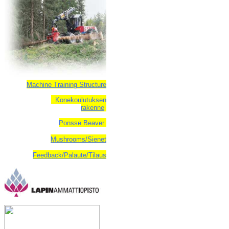
Machine Training Structure
Konekoulutuksen
rakenne
Ponsse Beaver
Mushrooms/Sienet
Feedback/Palaute/Tilaus