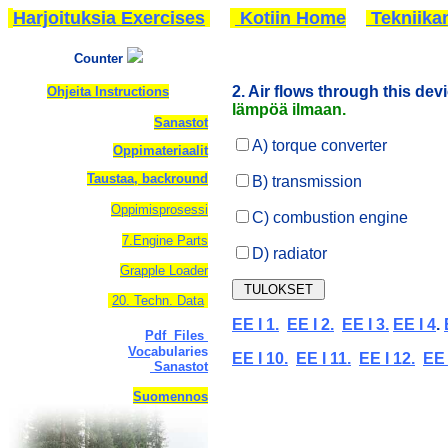
Harjoituksia Exercises
Kotiin Home
Tekniika
Counter
2. Air flows through this devi
Ohjeita Instructions
lämpöä ilmaan.
Sanastot
A) torque converter
Oppimateriaalit
Taustaa, backround
B) transmission
Oppimisprosessi
C) combustion engine
7.Engine Parts
D) radiator
Grapple Loader
20. Techn. Data
EE I 1.
EE I 2.
EE I 3.
EE I 4
.
Pdf Files
Vocabularies
EE I 10.
EE I 11.
EE I 12.
EE 
Sanastot
Suomennos