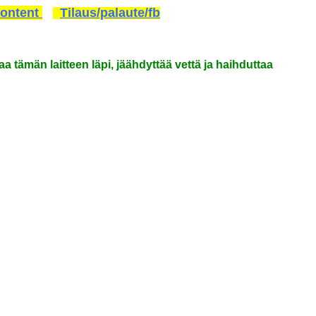
Content
Tilaus/palaute/fb
taa tämän laitteen läpi, jäähdyttää vettä ja haihduttaa