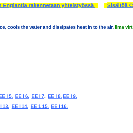
n Englantia rakennetaan yhteistyössä
Sisältöä 
ce, cools the water and dissipates heat in to the air.
Ilma vir
EE I 5.
EE I 6.
EE I 7
.
EE I 8.
EE I 9.
I 13.
EE I 14.
EE 1 15.
EE I 16.