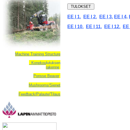
EE I 1.
EE I 2.
EE I 3.
EE I 4
.
EE I 10.
EE I 11.
EE I 12.
EE 
Machine Training Structure
Konekoulutuksen
rakenne
Ponsse Beaver
Mushrooms/Sienet
Feedback/Palaute/Tilaus