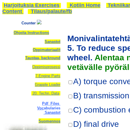
Harjoituksia Exercises
Kotiin Home
Tekniika
Content
Tilaus/palaute/fb
Counter
Ohjeita Instructions
Monivalintateht
Sanastot
5. To reduce sp
Oppimateriaalit
wheel.
Alentaa 
Taustaa, backround
vetävälle pyöräl
Oppimisprosessi
7.Engine Parts
A) torque conve
Grapple Loader
B) transmission
20. Techn. Data
Pdf Files
C) combustion 
Vocabularies
Sanastot
Suomennos
D) final drive